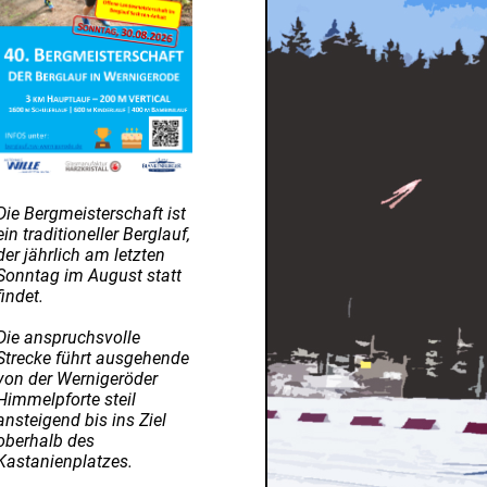
Die Bergmeisterschaft ist
ein traditioneller Berglauf,
der jährlich am letzten
Sonntag im August statt
findet.
Die anspruchsvolle
Strecke führt ausgehende
von der Wernigeröder
Himmelpforte steil
ansteigend bis ins Ziel
oberhalb des
Kastanienplatzes.